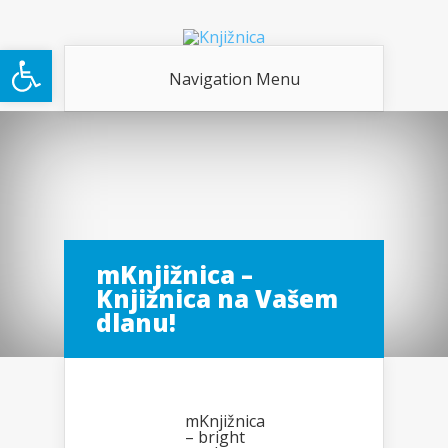
Open toolbar
Navigation Menu
mKnjižnica –
Knjižnica na Vašem
dlanu!
mKnjižnica
– bright