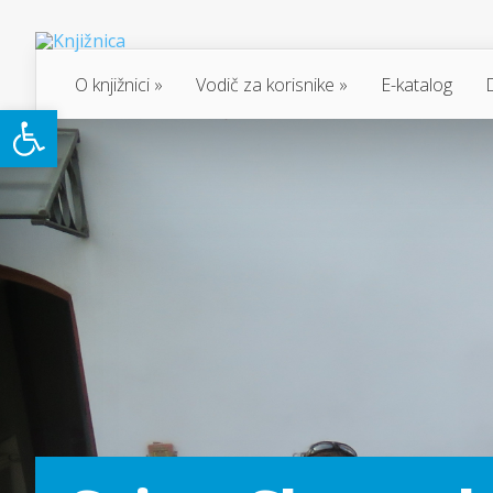
O knjižnici
Vodič za korisnike
E-katalog
Open toolbar