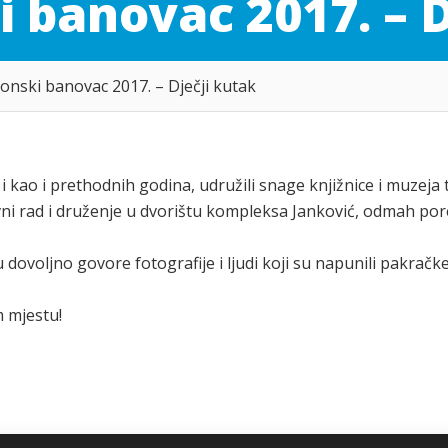
 banovac 2017. – D
onski banovac 2017. – Dječji kutak
 i kao i prethodnih godina, udružili snage knjižnice i muzeja 
eativni rad i druženje u dvorištu kompleksa Janković, odmah po
dovoljno govore fotografije i ljudi koji su napunili pakračk
m mjestu!