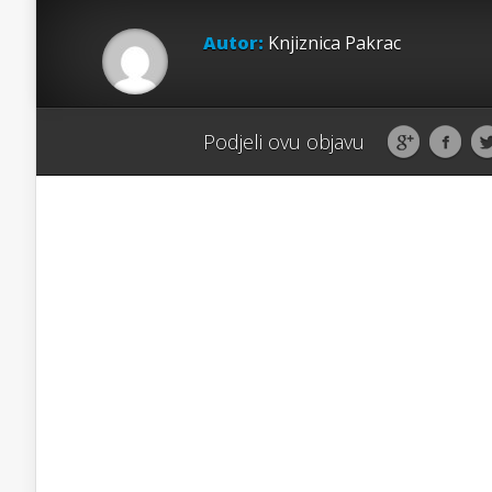
Autor:
Knjiznica Pakrac
Podjeli ovu objavu