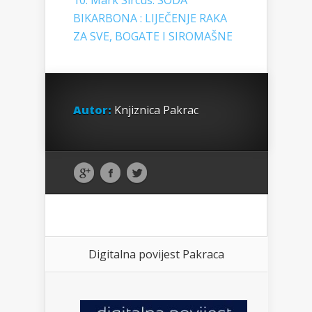
10. Mark Sircus: SODA
BIKARBONA : LIJEČENJE RAKA
ZA SVE, BOGATE I SIROMAŠNE
Autor:
Knjiznica Pakrac
Digitalna povijest Pakraca