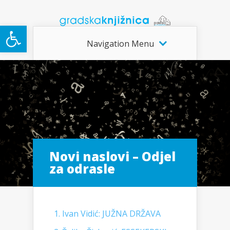
Open toolbar
Navigation Menu
Novi naslovi – Odjel
za odrasle
1. Ivan Vidić: JUŽNA DRŽAVA