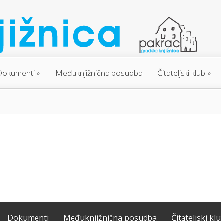
Dokumenti
Međuknjižnična posudba
Čitateljski klub
Dokumenti
Međuknjižnična posudba
Čitateljski kl