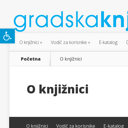
Open toolbar
O knjižnici
Vodič za korisnike
E-katalog
Početna
O knjižnici
O knjižnici
O knjižnici
Vodič za korisnike
E-katalog