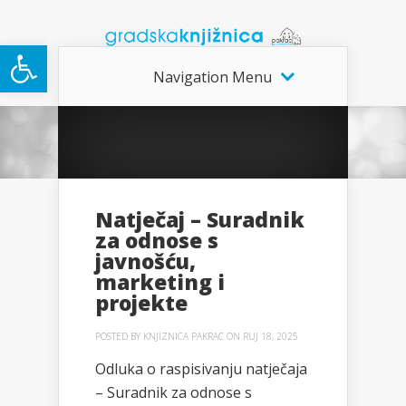
Open toolbar
Navigation Menu
Natječaj – Suradnik
za odnose s
javnošću,
marketing i
projekte
POSTED BY
KNJIZNICA PAKRAC
ON RUJ 18, 2025
Odluka o raspisivanju natječaja
– Suradnik za odnose s