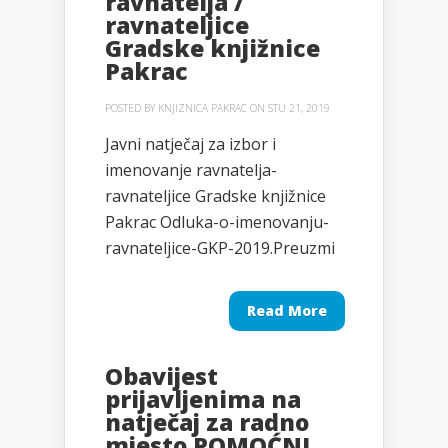
ravnatelja /
ravnateljice
Gradske knjižnice
Pakrac
POSTED BY
KNJIZNICA PAKRAC
ON STU 21, 2019
Javni natječaj za izbor i
imenovanje ravnatelja-
ravnateljice Gradske knjižnice
Pakrac Odluka-o-imenovanju-
ravnateljice-GKP-2019.Preuzmi
Read More
Obavijest
prijavljenima na
natječaj za radno
mjesto POMOĆNI