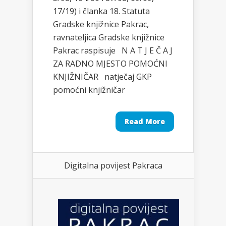
17/19) i članka 18. Statuta
Gradske knjižnice Pakrac,
ravnateljica Gradske knjižnice
Pakrac raspisuje N A T J E Č A J
ZA RADNO MJESTO POMOĆNI
KNJIŽNIČAR natječaj GKP
pomoćni knjižničar
Read More
Digitalna povijest Pakraca