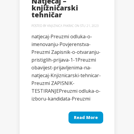
Natječaj –
knjižničarski
tehničar
POSTED BY
KNJIZNICA PAKRAC
ON STU 21, 2023
natjecaj-Preuzmi odluka-o-
imenovanju-Povjerenstva-
Preuzmi Zapisnik-o-otvaranju-
pristiglih-prijava-1-1Preuzmi
obavijest-prijavljenima-na-
natjecaj-Knjiznicarski-tehnicar-
Preuzmi ZAPISNIK-
TESTIRANJEPreuzmi odluka-o-
izboru-kandidata-Preuzmi
Read More