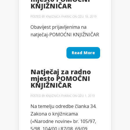
KNJIŽNIČAR
POSTED BY
KNJIZNICA PAKRAC
ON OŽU 18, 2019
Obavijest prijavljenima na
natječaj-POMOĆNI KNJIŽNIČAR
Read More
Natječaj za radno
mjesto POMOĆNI
KNJIŽNIČAR
POSTED BY
KNJIZNICA PAKRAC
ON OŽU 1, 2019
Na temelju odredbe članka 34.
Zakona o knjižnicama
(«Narodne novine» br. 105/97,
5/98, 104/00 i 87/08, 69/09,