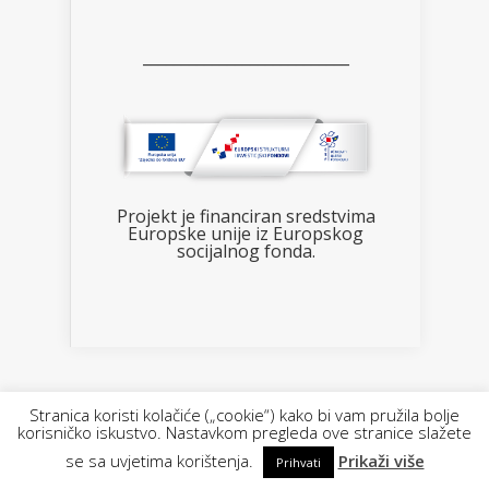
___________________________
Projekt je financiran sredstvima
Europske unije iz Europskog
socijalnog fonda.
Designed by FOTOimago.hr | Powered by
Stranica koristi kolačiće („cookie“) kako bi vam pružila bolje
korisničko iskustvo. Nastavkom pregleda ove stranice slažete
WordPress
se sa uvjetima korištenja.
Prikaži više
Prihvati