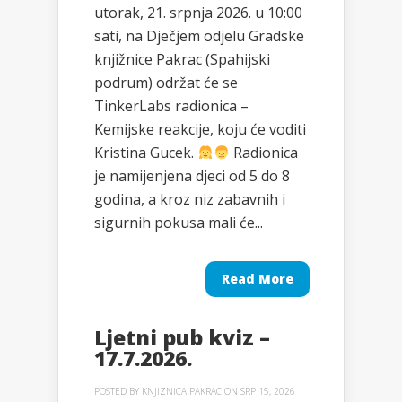
utorak, 21. srpnja 2026. u 10:00
sati, na Dječjem odjelu Gradske
knjižnice Pakrac (Spahijski
podrum) održat će se
TinkerLabs radionica –
Kemijske reakcije, koju će voditi
Kristina Gucek.
Radionica
je namijenjena djeci od 5 do 8
godina, a kroz niz zabavnih i
sigurnih pokusa mali će...
Read More
Ljetni pub kviz –
17.7.2026.
POSTED BY
KNJIZNICA PAKRAC
ON SRP 15, 2026