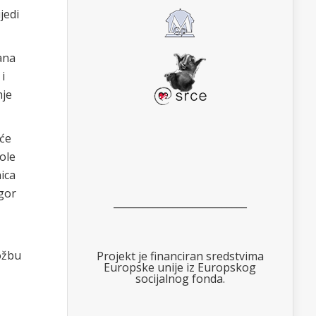
jedi
ana
 i
nje
 će
ole
ica
Igor
___________________________
ožbu
Projekt je financiran sredstvima
Europske unije iz Europskog
socijalnog fonda.