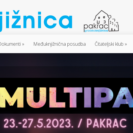
Dokumenti
Međuknjižnična posudba
Čitateljski klub