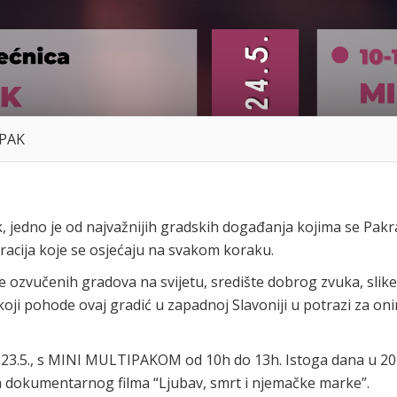
IPAK
k, jedno je od najvažnijih gradskih događanja kojima se Pakr
bracija koje se osjećaju na svakom koraku.
e ozvučenih gradova na svijetu, središte dobrog zvuka, slike
je koji pohode ovaj gradić u zapadnoj Slavoniji u potrazi za on
23.5., s MINI MULTIPAKOM od 10h do 13h. Istoga dana u 20
ja dokumentarnog filma “Ljubav, smrt i njemačke marke”.