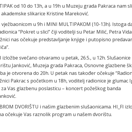
TIPAK od 10 do 13h, a u 19h u Muzeju grada Pakraca nam sli
 akademske slikarice Kristine Mareković.
om vježbaonicom u 9h i MINI MULTIPAKOM (10-13h). Istoga d
onica “Pokret u slici” čiji voditelji su Petar Milić, Petra Vida
nici nas očekuje predstavljanje knjige i putopisno predava
iča”.
I izložbe svečano otvaramo u petak, 26.5., u 12h. Slušaonice
vorištu Janković, Muzeja grada Pakraca, Osnovne glazbene šk
ba je otvorena do 20h. U petak nas također očekuje “Radion
ižnici Pakrac s početkom u 18h, voditelj radionice je glumac 
o za Vas glazbenu poslasticu – koncert požeškog banda
nković.
OBROM DVORIŠTU i našim glazbenim slušaonicama. HI_FI izl
ana očekuje Vas raznolik program u našem dvorištu.