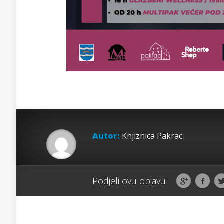
Autor:
Knjiznica Pakrac
Podjeli ovu objavu