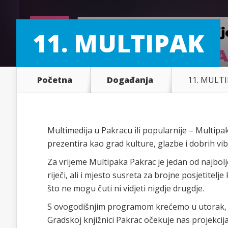
11. MULTIPAK
Početna
Događanja
11. MULT
Multimedija u Pakracu ili popularnije – Multipa
prezentira kao grad kulture, glazbe i dobrih vi
Za vrijeme Multipaka Pakrac je jedan od najbolj
riječi, ali i mjesto susreta za brojne posjetitel
što ne mogu čuti ni vidjeti nigdje drugdje.
S ovogodišnjim programom krećemo u utorak, 
Gradskoj knjižnici Pakrac očekuje nas projekci