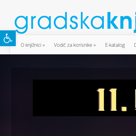
Open toolbar
O knjižnici
Vodič za korisnike
E-katalog