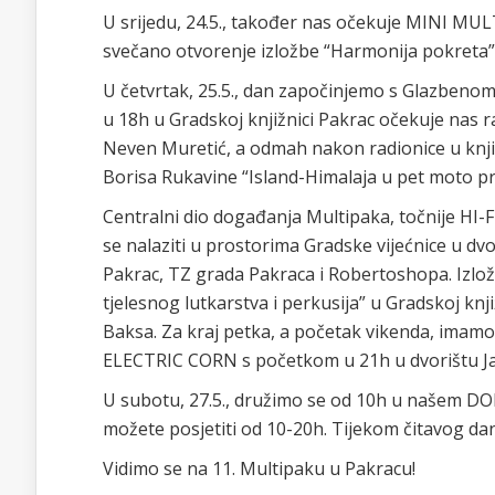
U srijedu, 24.5., također nas očekuje MINI MUL
svečano otvorenje izložbe “Harmonija pokreta”
U četvrtak, 25.5., dan započinjemo s Glazben
u 18h u Gradskoj knjižnici Pakrac očekuje nas radi
Neven Muretić, a odmah nakon radionice u knjiž
Borisa Rukavine “Island-Himalaja u pet moto pr
Centralni dio događanja Multipaka, točnije HI-F
se nalaziti u prostorima Gradske vijećnice u d
Pakrac, TZ grada Pakraca i Robertoshopa. Izlož
tjelesnog lutkarstva i perkusija” u Gradskoj knj
Baksa. Za kraj petka, a početak vikenda, imam
ELECTRIC CORN s početkom u 21h u dvorištu Ja
U subotu, 27.5., družimo se od 10h u našem D
možete posjetiti od 10-20h. Tijekom čitavog d
Vidimo se na 11. Multipaku u Pakracu!