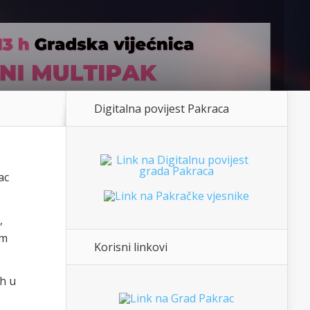
Digitalna povijest Pakraca
ac
,
im
Korisni linkovi
h u