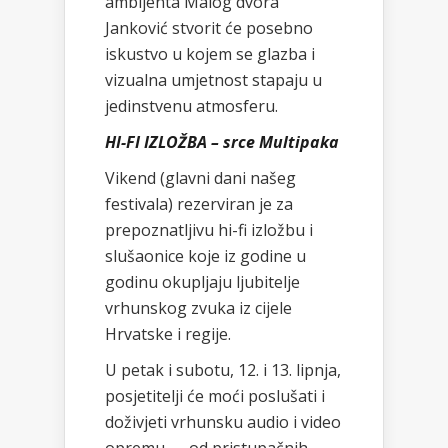
ambijenta Malog dvora
Janković stvorit će posebno
iskustvo u kojem se glazba i
vizualna umjetnost stapaju u
jedinstvenu atmosferu.
HI-FI IZLOŽBA – srce Multipaka
Vikend (glavni dani našeg
festivala) rezerviran je za
prepoznatljivu hi-fi izložbu i
slušaonice koje iz godine u
godinu okupljaju ljubitelje
vrhunskog zvuka iz cijele
Hrvatske i regije.
U petak i subotu, 12. i 13. lipnja,
posjetitelji će moći poslušati i
doživjeti vrhunsku audio i video