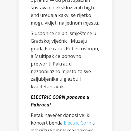
opremu — od pristupačnih
sustava do ekskluzivnih high-
end uređaja kakvi se rijetko
mogu vidjeti na jednom mjestu.
Slušaonice će biti smještene u
Gradskoj vijećnici, Muzeju
grada Pakraca i Robertoshopu,
a Multipak će ponovno
pretvoriti Pakrac u
nezaobilazno mjesto za sve
zaljubljenike u glazbu i
kvalitetan zvuk.
ELECTRIC CORN ponovno u
Pakracu!
Petak navečer donosi veliki
koncert benda
Electric Corn
u
dvorištu kompleksa Janković!