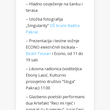
– Hladno osvježenje na šanku i
terasa
– Izložba fotografija
„Singularity“
OŠ braće Radića
Pakrac
– Prezentacija i testne vožnje
ECONO električnih bicikala –
Bicikli Tessari
i Econo, od 11 do
19 sati
– Likovna radionica (voditeljica
Ebony Lasić, Kulturno
prosvjetno društvo “Sloga”
Pakrac) 11:00
– Glazbeno-poetski performans
dua Artefakt “Reci mi riječ i
napisat ću ti pjesmu”, Juraj Geci