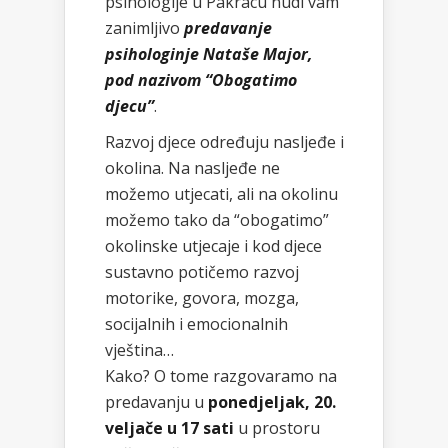
psihologije u Pakracu nudi vam
zanimljivo
predavanje
psihologinje Nataše Major,
pod nazivom “Obogatimo
djecu”
.
Razvoj djece određuju nasljeđe i
okolina. Na nasljeđe ne
možemo utjecati, ali na okolinu
možemo tako da “obogatimo”
okolinske utjecaje i kod djece
sustavno potičemo razvoj
motorike, govora, mozga,
socijalnih i emocionalnih
vještina…
Kako? O tome razgovaramo na
predavanju u
ponedjeljak, 20.
veljače u 17 sati
u prostoru