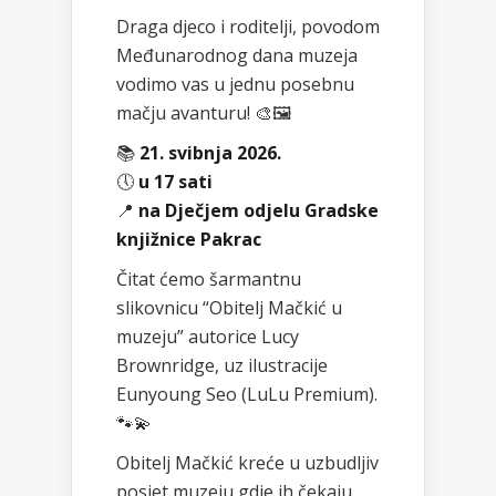
Draga djeco i roditelji, povodom
Međunarodnog dana muzeja
vodimo vas u jednu posebnu
mačju avanturu! 🎨🖼️
📚
21. svibnja 2026.
🕔
u 17 sati
📍
na Dječjem odjelu Gradske
knjižnice Pakrac
Čitat ćemo šarmantnu
slikovnicu “Obitelj Mačkić u
muzeju” autorice Lucy
Brownridge, uz ilustracije
Eunyoung Seo (LuLu Premium).
🐾💫
Obitelj Mačkić kreće u uzbudljiv
posjet muzeju gdje ih čekaju