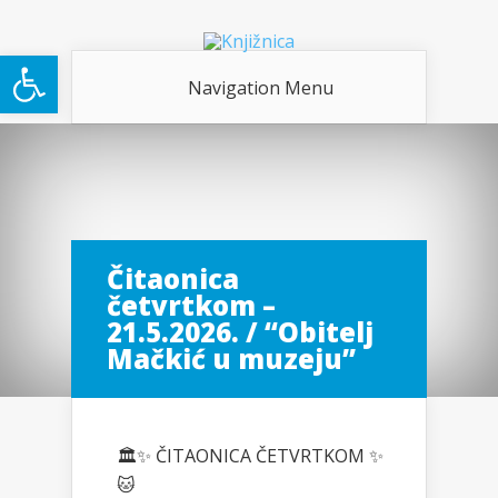
Open toolbar
Navigation Menu
Čitaonica
četvrtkom –
21.5.2026. / “Obitelj
Mačkić u muzeju”
🏛️✨ ČITAONICA ČETVRTKOM ✨
🐱