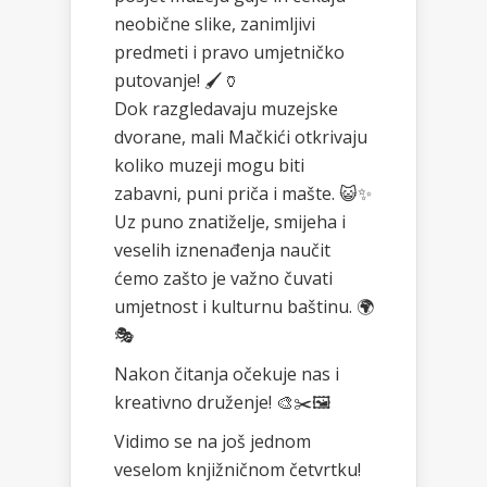
neobične slike, zanimljivi
predmeti i pravo umjetničko
putovanje! 🖌️🏺
Dok razgledavaju muzejske
dvorane, mali Mačkići otkrivaju
koliko muzeji mogu biti
zabavni, puni priča i mašte. 😺✨
Uz puno znatiželje, smijeha i
veselih iznenađenja naučit
ćemo zašto je važno čuvati
umjetnost i kulturnu baštinu. 🌍
🎭
Nakon čitanja očekuje nas i
kreativno druženje! 🎨✂️🖼️
Vidimo se na još jednom
veselom knjižničnom četvrtku!