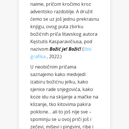
naime, pričom kročimo kroz
adventsko razdoblje. A družit
ćemo se uz još jednu prekrasnu
knjigu, ovog puta zbirku
božićnih priča litavskog autora
Kęstutis Kasparavičiusa, pod
nazivom
Božić je! Božić!
(
Ibis
grafika
, 2022.)
U neobičnim pričama
saznajemo kako medvjedi
izabiru božićnu jelku, kako
sjenice rade snjegovića, kako
koze idu na skijanje a mačke na
klizanje, tko kitovima pakira
poklone… ali to još nije sve –
spominju se u ovoj priči još i
zečevi, miševi i pingvini, ribe i