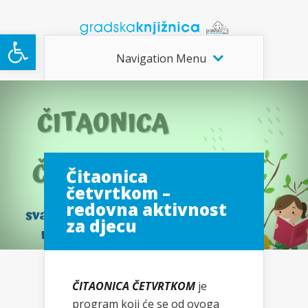
Open toolbar
Navigation Menu
Čitaonica
četvrtkom –
redovna aktivnost
za djecu
ČITAONICA ČETVRTKOM
je
program koji će se od ovoga