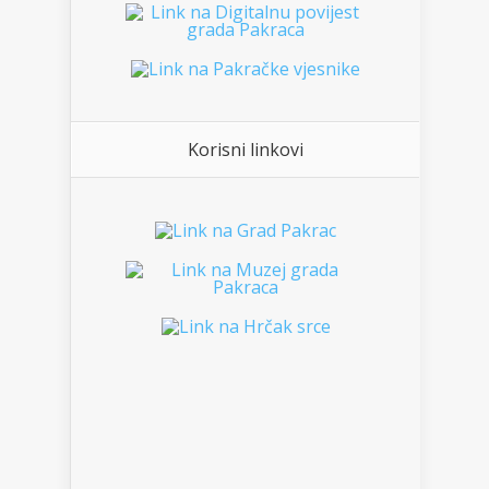
Korisni linkovi
___________________________