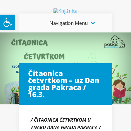
Open toolbar
Navigation Menu
Čitaonica
četvrtkom – uz Dan
grada Pakraca /
16.3.
/ ČITAONICA ČETVRTKOM U
ZNAKU DANA GRADA PAKRACA /