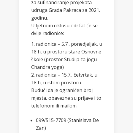
za sufinanciranje projekata
udruga Grada Pakraca za 2021.
godinu.
U ljetnom ciklusu održat će se
dvije radionice:
radionica – 5.7., ponedjeljak, u
18 h, u prostoru stare Osnovne
škole (prostor Studija za jogu
Chandra yoga)
radionica – 15.7., četvrtak, u
18 h, u istom prostoru.
Budući da je ograničen broj
mjesta, obavezne su prijave i to
telefonom ili mailom:
099/515-7709 (Stanislava De
Zan)