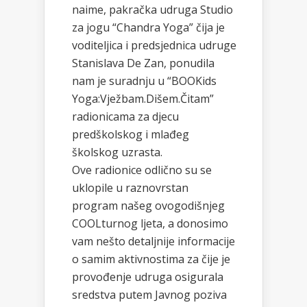
naime, pakračka udruga Studio
za jogu “Chandra Yoga” čija je
voditeljica i predsjednica udruge
Stanislava De Zan, ponudila
nam je suradnju u “BOOKids
Yoga:Vježbam.Dišem.Čitam”
radionicama za djecu
predškolskog i mlađeg
školskog uzrasta.
Ove radionice odlično su se
uklopile u raznovrstan
program našeg ovogodišnjeg
COOLturnog ljeta, a donosimo
vam nešto detaljnije informacije
o samim aktivnostima za čije je
provođenje udruga osigurala
sredstva putem Javnog poziva