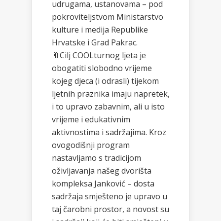
udrugama, ustanovama – pod
pokroviteljstvom Ministarstvo
kulture i medija Republike
Hrvatske i Grad Pakrac.
🔖Cilj COOLturnog ljeta je
obogatiti slobodno vrijeme
kojeg djeca (i odrasli) tijekom
ljetnih praznika imaju napretek,
i to upravo zabavnim, ali u isto
vrijeme i edukativnim
aktivnostima i sadržajima. Kroz
ovogodišnji program
nastavljamo s tradicijom
oživljavanja našeg dvorišta
kompleksa Janković – dosta
sadržaja smješteno je upravo u
taj čarobni prostor, a novost su