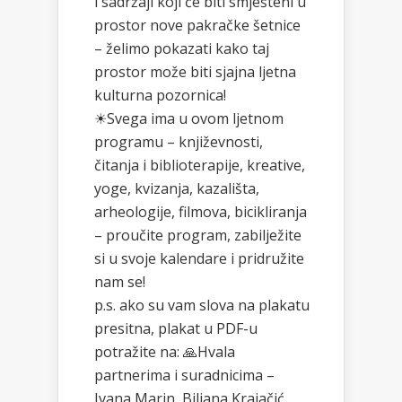
i sadržaji koji će biti smješteni u
prostor nove pakračke šetnice
– želimo pokazati kako taj
prostor može biti sjajna ljetna
kulturna pozornica!
☀Svega ima u ovom ljetnom
programu – književnosti,
čitanja i biblioterapije, kreative,
yoge, kvizanja, kazališta,
arheologije, filmova, bicikliranja
– proučite program, zabilježite
si u svoje kalendare i pridružite
nam se!
p.s. ako su vam slova na plakatu
presitna, plakat u PDF-u
potražite na: 🙏Hvala
partnerima i suradnicima –
Ivana Marin, Biljana Krajačić,