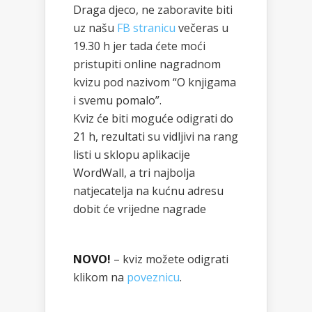
Draga djeco, ne zaboravite biti
uz našu
FB stranicu
večeras u
19.30 h jer tada ćete moći
pristupiti online nagradnom
kvizu pod nazivom “O knjigama
i svemu pomalo”.
Kviz će biti moguće odigrati do
21 h, rezultati su vidljivi na rang
listi u sklopu aplikacije
WordWall, a tri najbolja
natjecatelja na kućnu adresu
dobit će vrijedne nagrade
NOVO!
– kviz možete odigrati
klikom na
poveznicu
.