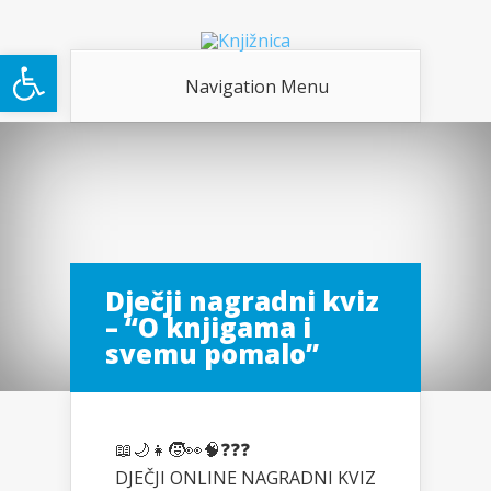
Open toolbar
Navigation Menu
Dječji nagradni kviz
– “O knjigama i
svemu pomalo”
📖
🌙
👧
🧒
👀
🧠
❓
❓
❓
DJEČJI ONLINE NAGRADNI KVIZ