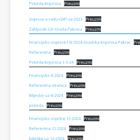
Potvrda-Knjiznica
Preuzmi
Izvjesce-o-radu-GKP-za-2023
Preuzmi
Zakljucak-GV-Grada-Pakraca
Preuzmi
Financijsko-izvjesce-I-III-2024-Gradska-knjiznica-Pakrac
Pr
Referentna
Preuzmi
Potvrda-knjiznica-1-3-24
Preuzmi
Financijsko-6-2024
Preuzmi
Referentna-stranica
Preuzmi
Biljeske-uz-6-2024
Preuzmi
potvrda
Preuzmi
Financijsko izvješće 12-2024
Preuzmi
Referentna 12-2024
Preuzmi
bilješke uz 12-2024
Preuzmi