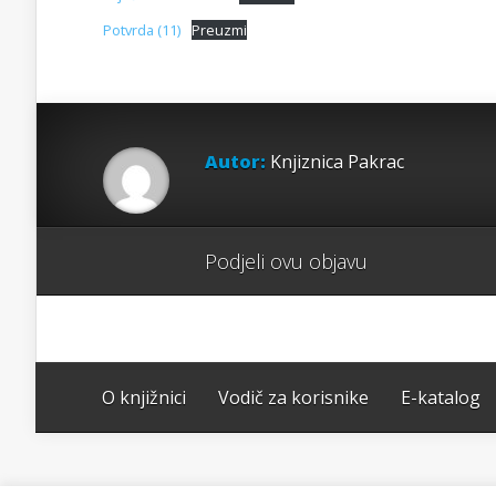
Potvrda (11)
Preuzmi
Autor:
Knjiznica Pakrac
Podjeli ovu objavu
O knjižnici
Vodič za korisnike
E-katalog