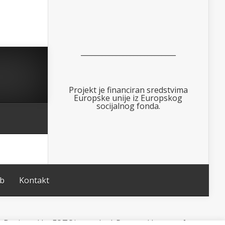
___________________________
Projekt je financiran sredstvima
Europske unije iz Europskog
socijalnog fonda.
ub
Kontakt
Designed by FOTOimago.hr | Powered by
WordPress