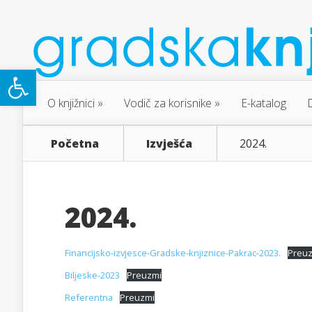
Open toolbar
O knjižnici
Vodič za korisnike
E-katalog
Početna
Izvješća
2024.
2024.
Financijsko-izvjesce-Gradske-knjiznice-Pakrac-2023.
Preu
Biljeske-2023
Preuzmi
Referentna
Preuzmi