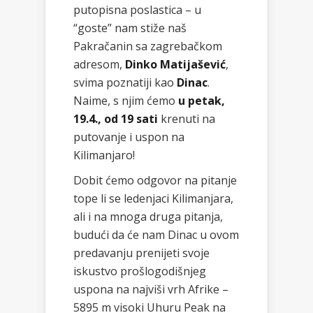
putopisna poslastica – u
“goste” nam stiže naš
Pakračanin sa zagrebačkom
adresom,
Dinko Matijašević
,
svima poznatiji kao
Dinac
.
Naime, s njim ćemo
u petak,
19.4., od 19 sati
krenuti na
putovanje i uspon na
Kilimanjaro!
Dobit ćemo odgovor na pitanje
tope li se ledenjaci Kilimanjara,
ali i na mnoga druga pitanja,
budući da će nam Dinac u ovom
predavanju prenijeti svoje
iskustvo prošlogodišnjeg
uspona na najviši vrh Afrike –
5895 m visoki Uhuru Peak na