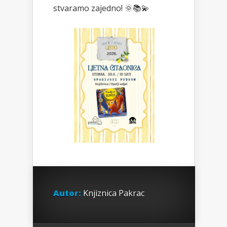
stvaramo zajedno! 🌞📚💫
Autor:
Knjiznica Pakrac