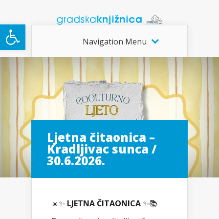
Open toolbar
Navigation Menu
Ljetna čitaonica –
Kradljivac sunca /
30.6.2026.
☀️✨
LJETNA ČITAONICA
✨📚