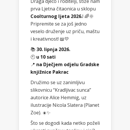
Draga djeco i roditelji, stiže nam
prva Ljetna čitaonica u sklopu
Coolturnog ljeta 2026.
! 🌈🌞
Pripremite se za još jedno
veselo druženje uz priču, maštu
i kreativnost! 📖💛
📚
30. lipnja 2026.
🕙
u 10 sati
📍
na Dječjem odjelu Gradske
knjižnice Pakrac
Družimo se uz zanimljivu
slikovnicu “Kradljivac sunca”
autorice Alice Hemmig, uz
ilustracije Nicola Slatera (Planet
Zoe). ☀️✨
Što se dogodi kada netko poželi