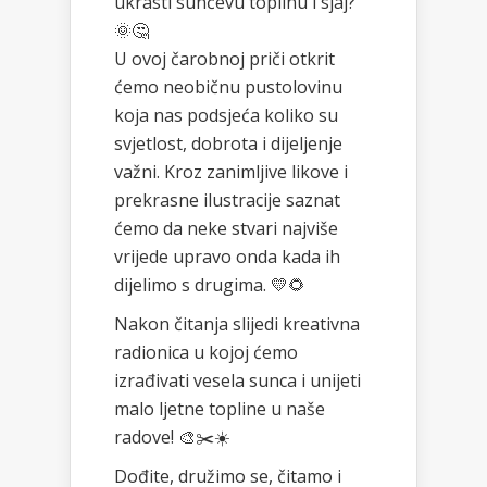
ukrasti sunčevu toplinu i sjaj?
🌞🤔
U ovoj čarobnoj priči otkrit
ćemo neobičnu pustolovinu
koja nas podsjeća koliko su
svjetlost, dobrota i dijeljenje
važni. Kroz zanimljive likove i
prekrasne ilustracije saznat
ćemo da neke stvari najviše
vrijede upravo onda kada ih
dijelimo s drugima. 💛🌻
Nakon čitanja slijedi kreativna
radionica u kojoj ćemo
izrađivati vesela sunca i unijeti
malo ljetne topline u naše
radove! 🎨✂️☀️
Dođite, družimo se, čitamo i