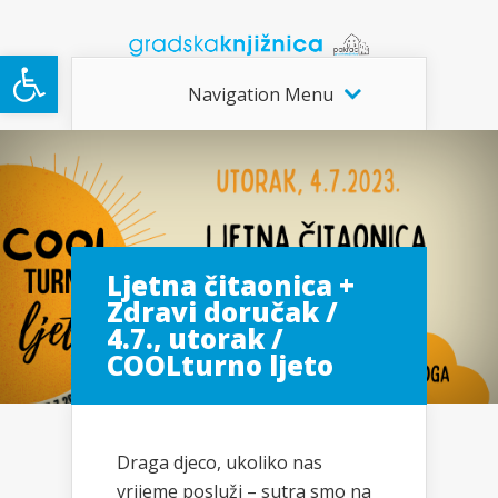
Open toolbar
Navigation Menu
Ljetna čitaonica +
Zdravi doručak /
4.7., utorak /
COOLturno ljeto
Draga djeco, ukoliko nas
vrijeme posluži – sutra smo na