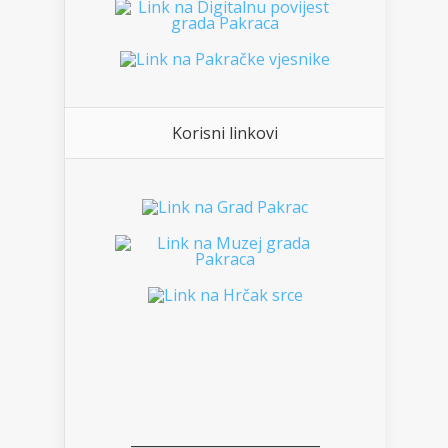
Korisni linkovi
___________________________