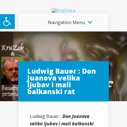
Open toolbar
Navigation Menu
Ludwig Bauer : Don
Juanova velika
ljubav i mali
balkanski rat
Ludwig Bauer :
Don Juanova
velika ljubav i mali balkanski