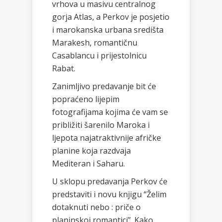
vrhova u masivu centralnog
gorja Atlas, a Perkov je posjetio
i marokanska urbana središta
Marakesh, romantičnu
Casablancu i prijestolnicu
Rabat.
Zanimljivo predavanje bit će
popraćeno lijepim
fotografijama kojima će vam se
približiti šarenilo Maroka i
ljepota najatraktivnije afričke
planine koja razdvaja
Mediteran i Saharu.
U sklopu predavanja Perkov će
predstaviti i novu knjigu “Želim
dotaknuti nebo : priče o
planinskoj romantici”. Kako