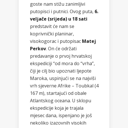
goste nam stižu zanimljivi
putopisci i putnici. Ovog puta,
6.
veljače (srijeda) u 18 sati
predstavit će nam se
koprivnički planinar,
visokogorac i putopisac
Matej
Perkov
. On će održati
predavanje o prvoj hrvatskoj
ekspediciji “od mora do “vrha”,
čiji je cilj bio upoznati ljepote
Maroka, uspinjući se na najviši
vrh sjeverne Afrike – Toubkal (4
167 m), startajući od obale
Atlantskog oceana. U sklopu
ekspedicije koja je trajala
mjesec dana, ispenjano je još
nekoliko izazovnih visokih