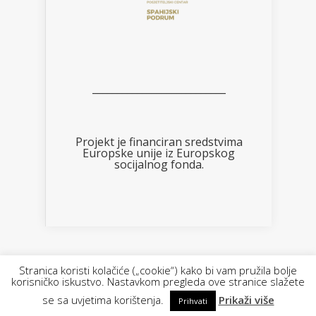
___________________________
Projekt je financiran sredstvima
Europske unije iz Europskog
socijalnog fonda.
Designed by FOTOimago.hr | Powered by
Stranica koristi kolačiće („cookie“) kako bi vam pružila bolje
korisničko iskustvo. Nastavkom pregleda ove stranice slažete
WordPress
se sa uvjetima korištenja.
Prikaži više
Prihvati