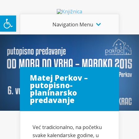
Open toolbar
Navigation Menu
Matej Perkov –
putopisno-
planinarsko
predavanje
Već tradicionalno, na početku
svake kalendarske godine, u