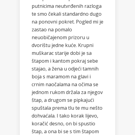
putnicima neutvrđenih razloga
te smo čekali standardno dugo
na ponovni pokret. Pogled mi je
zastao na pomalo
neuobičajenom prizoru u
dvorištu jedne kuće. Krupni
muškarac starije dobi je sa
štapom i kantom pokraj sebe
stajao, a žena u odjeći tamnih
boja s maramom na glavi i
crnim naočalama na očima se
jednom rukom držala za njegov
štap, a drugom se pipkajući
spuštala prema tlu te mu nešto
dohvaćala. I tako korak lijevo,
koračić desno, on bi spustio
štap, a ona bi se s tim štapom