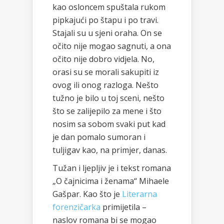
kao osloncem spuštala rukom
pipkajući po štapu i po travi.
Stajali su u sjeni oraha. On se
očito nije mogao sagnuti, a ona
očito nije dobro vidjela. No,
orasi su se morali sakupiti iz
ovog ili onog razloga. Nešto
tužno je bilo u toj sceni, nešto
što se zalijepilo za mene i što
nosim sa sobom svaki put kad
je dan pomalo sumoran i
tuljigav kao, na primjer, danas.
Tužan i ljepljiv je i tekst romana
„O čajnicima i ženama“ Mihaele
Gašpar. Kao što je
Literarna
forenzičarka
primijetila –
naslov romana bi se mogao