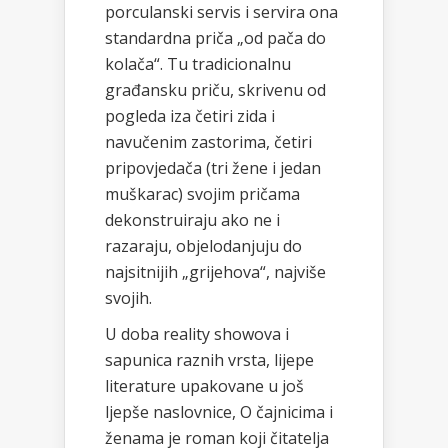
porculanski servis i servira ona
standardna priča „od pača do
kolača“. Tu tradicionalnu
građansku priču, skrivenu od
pogleda iza četiri zida i
navučenim zastorima, četiri
pripovjedača (tri žene i jedan
muškarac) svojim pričama
dekonstruiraju ako ne i
razaraju, objelodanjuju do
najsitnijih „grijehova“, najviše
svojih.
U doba reality showova i
sapunica raznih vrsta, lijepe
literature upakovane u još
ljepše naslovnice, O čajnicima i
ženama je roman koji čitatelja