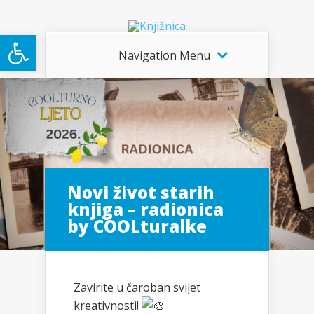
Open toolbar
Navigation Menu
Novi život starih
knjiga – radionica
by COOLturalke
Zavirite u čaroban svijet
kreativnosti!