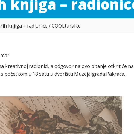
ih knjiga – radioni
arih knjiga – radionice / COOLturalke
gama?
i, na kreativnoj radionici, a odgovor na ovo pitanje otkrit će n
i s početkom u 18 satu u dvorištu Muzeja grada Pakraca.