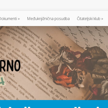
Dokumenti
Međuknjižnična posudba
Čitateljski klub