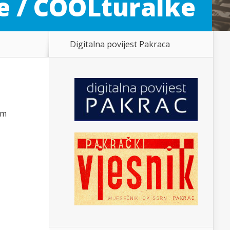
ce / COOLturalke
Digitalna povijest Pakraca
am