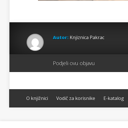
Autor:
Knjiznica Pakrac
Podjeli ovu objavu
O knjižnici
Vodič za korisnike
E-katalog