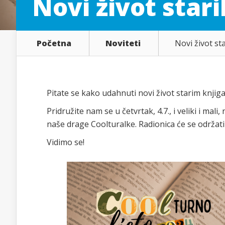
Novi život star
Početna
Noviteti
Novi život st
Pitate se kako udahnuti novi život starim knji
Pridružite nam se u četvrtak, 4.7., i veliki i mal
naše drage Coolturalke. Radionica će se održat
Vidimo se!