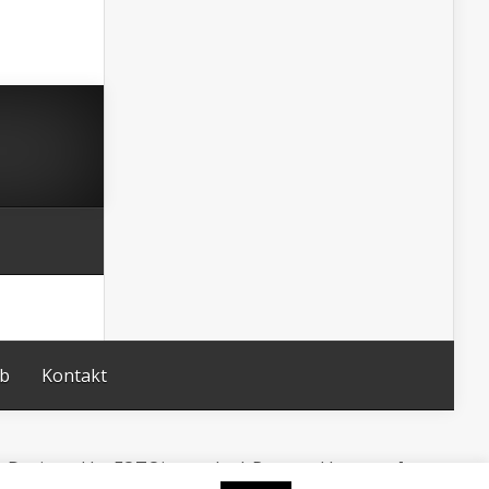
ub
Kontakt
Designed by FOTOimago.hr | Powered by
WordPress