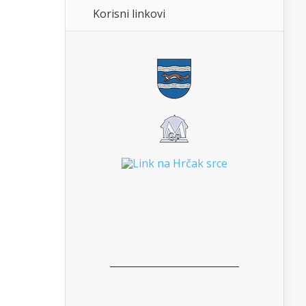
Korisni linkovi
___________________________