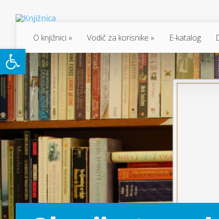
O knjižnici
Vodič za korisnike
E-katalog
Open toolbar