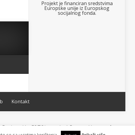
Projekt je financiran sredstvima
Europske unije iz Europskog
socijalnog fonda.
ub
Kontakt
Designed by FOTOimago.hr | Powered by
WordPress
ete se sa uvjetima korištenja.
Prikaži više