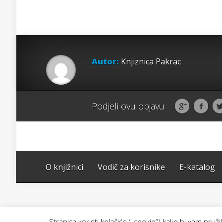
Autor:
Knjiznica Pakrac
Podjeli ovu objavu
O knjižnici
Vodič za korisnike
E-katalog
Stranica koristi kolačiće („cookie“) kako bi vam pru