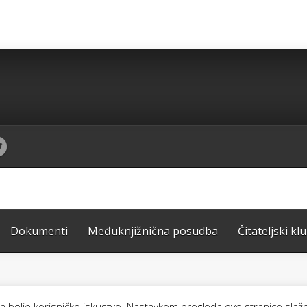
Dokumenti
Međuknjižnična posudba
Čitateljski kl
žila bolje korisničko iskustvo. Nastavkom pregleda ove stranice slaž