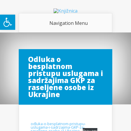
Open toolbar
Navigation Menu
Odluka o
besplatnom
pristupu uslugama i
sadržajima GKP za
raseljene osobe iz
Ukrajine
odluka-o-besplatnom-pristupu-
uslugama-i-sadrzajima-GKP-za-
raseljene-osobe-iz-Ukrajine
Preuzmi