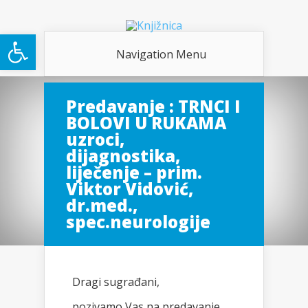
Open toolbar
Navigation Menu
Predavanje : TRNCI I
BOLOVI U RUKAMA
uzroci,
dijagnostika,
liječenje – prim.
Viktor Vidović,
dr.med.,
spec.neurologije
Dragi sugrađani,
pozivamo Vas na predavanje