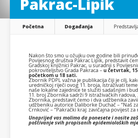
Pakrac-Lipik
Početna
Događanja
Predstavlj
Nakon što smo u ožujku ove godine bili prinuđe
Povijesnog društva Pakrac Lipik, predstavit ćem
Gradskoj knjižnici Pakrac, u suradnji s Povije
pokroviteljstvo Grada Pakraca –
u četvrtak, 15
početkom u 18 sati.
Zbornik PDPL važna je publikacija čiji je cilj, 
uredničkoj riječi ovog 11. broja, istraživati teme
naše lokalne zajednice te služiti sadašnjim i bu
11. broj Zbornika sadrži 9 istraživačkih radova,
Zbornika, predstavit ćemo i dva udžbenika zaviča
udžbeniku autorice Daliborke Duchač – “Naš zav
Crnković – “Pakrački kraj: zavičajna povijest za
Unaprijed vas molimo da ponesete i nosite za
poštivanje svih propisanih epidemioloških mj