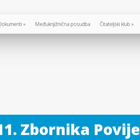
Dokumenti
Međuknjižnična posudba
Čitateljski klub
11. Zbornika Povij