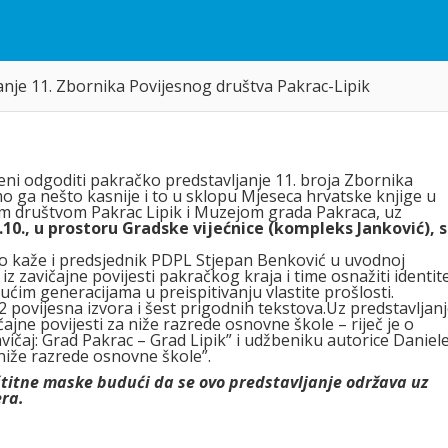
anje 11. Zbornika Povijesnog društva Pakrac-Lipik
ni odgoditi pakračko predstavljanje 11. broja Zbornika
o ga nešto kasnije i to u sklopu Mjeseca hrvatske knjige u
snim društvom Pakrac Lipik i Muzejom grada Pakraca, uz
.10., u prostoru Gradske vijećnice (kompleks Janković), s
kako kaže i predsjednik PDPL Stjepan Benković u uvodnoj
 iz zavičajne povijesti pakračkog kraja i time osnažiti identit
dućim generacijama u preispitivanju vlastite prošlosti.
 2 povijesna izvora i šest prigodnih tekstova.Uz predstavljan
jne povijesti za niže razrede osnovne škole – riječ je o
ičaj: Grad Pakrac – Grad Lipik” i udžbeniku autorice Daniel
 niže razrede osnovne škole”.
štitne maske budući da se ovo predstavljanje održava uz
era.