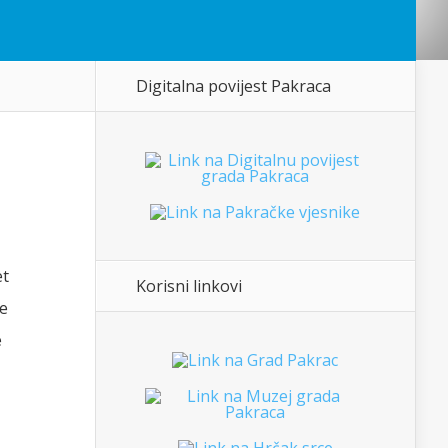
Digitalna povijest Pakraca
et
Korisni linkovi
je
e