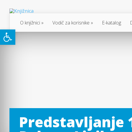
O knjižnici
Vodič za korisnike
E-katalog
Open toolbar
Predstavljanje 