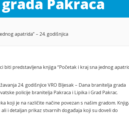
a grada Pakraca
jednog apatrida” – 24. godišnjica
ici biti predstavljena knjiga “Početak i kraj sna jednog apatri
ežavanja 24. godišnjice VRO Bljesak – Dana branitelja grada
atske policije branitelja Pakraca i Lipika i Grad Pakrac.
jeka koji je na različite načine povezan s našim gradom. Knjig
ali i detaljan prikaz stvarnih događaja koji su doveli do