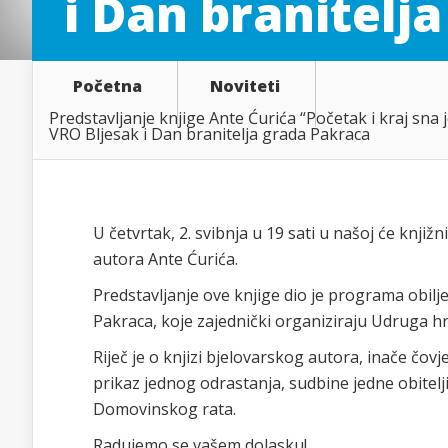
i Dan branitelj
Početna
Noviteti
Predstavljanje knjige Ante Ćurića “Početak i kraj sna 
VRO Bljesak i Dan branitelja grada Pakraca
U četvrtak, 2. svibnja u 19 sati u našoj će knjižn
autora Ante Ćurića.
Predstavljanje ove knjige dio je programa obilj
Pakraca, koje zajednički organiziraju Udruga hrv
Riječ je o knjizi bjelovarskog autora, inače čov
prikaz jednog odrastanja, sudbine jedne obitelji 
Domovinskog rata.
Radujemo se vašem dolasku!