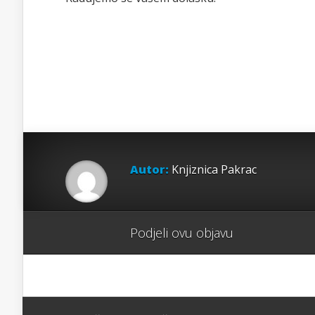
Autor:
Knjiznica Pakrac
Podjeli ovu objavu