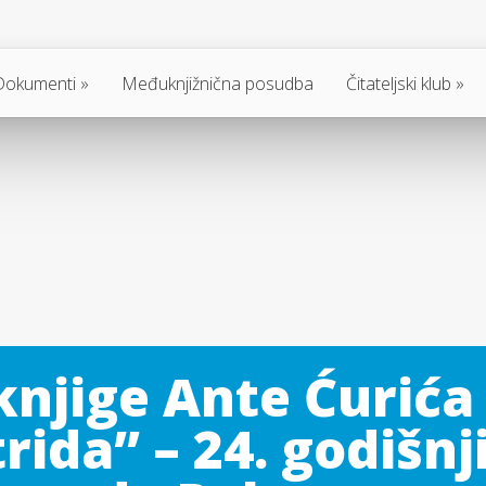
Dokumenti
Međuknjižnična posudba
Čitateljski klub
knjige Ante Ćurića 
rida” – 24. godišnj