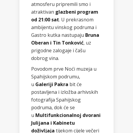
atmosferu pripremili smo i
atraktivan
glazbeni program
od 21:00 sat
. U prekrasnom
ambijentu vinskog podruma i
Gastro kutka nastupaju
Bruna
Oberan i Tin Tonković
, uz
prigodne zalogaje i čašu
dobrog vina.
Povodom prve Noći muzeja u
Spahijskom podrumu,
u
Galeriji Pakra
bit će
postavljena i izložba arhivskih
fotografija Spahijskog
podruma, dok će se
u
Multifunkcionalnoj dvorani
Julijana i Kabinetu
doživljaja
tijekom cijele večeri