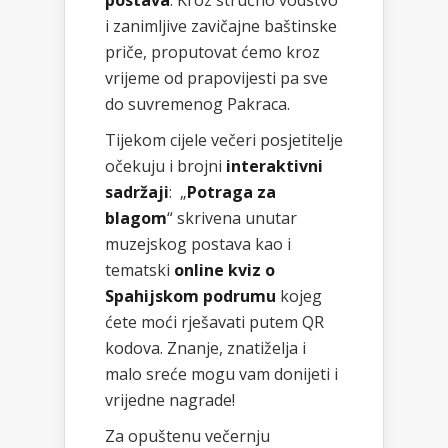
postava
. Kroz stručno vodstvo
i zanimljive zavičajne baštinske
priče, proputovat ćemo kroz
vrijeme od prapovijesti pa sve
do suvremenog Pakraca.
Tijekom cijele večeri posjetitelje
očekuju i brojni
interaktivni
sadržaji
: „
Potraga za
blagom
“ skrivena unutar
muzejskog postava kao i
tematski
online kviz o
Spahijskom podrumu
kojeg
ćete moći rješavati putem QR
kodova. Znanje, znatiželja i
malo sreće mogu vam donijeti i
vrijedne nagrade!
Za opuštenu večernju