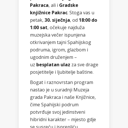
Pakraca
, ali i
Gradske
knjižnice Pakrac
. Stoga vas u
petak,
30. siječnja
, od
18:00 do
1:00 sat
, očekuje najduža
muzejska večer ispunjena
otkrivanjem tajni Spahijskog
podruma, igrom, glazbom i
ugodnim druženjem –
uz
besplatan ulaz
za sve drage
posjetitelje i ljubitelje baštine.
Bogat i raznovrstan program
nastao je u suradnji Muzeja
grada Pakraca i naše Knjižnice,
čime Spahijski podrum
potvrđuje svoj jedinstveni
hibridni karakter – mjesto gdje
se susreću i isprepliću