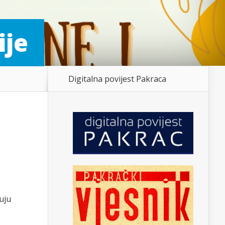
ije
Digitalna povijest Pakraca
uju