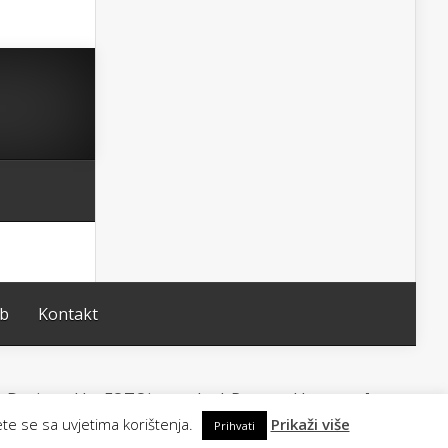
ub
Kontakt
Designed by FOTOimago.hr | Powered by
WordPress
ete se sa uvjetima korištenja.
Prikaži više
Prihvati