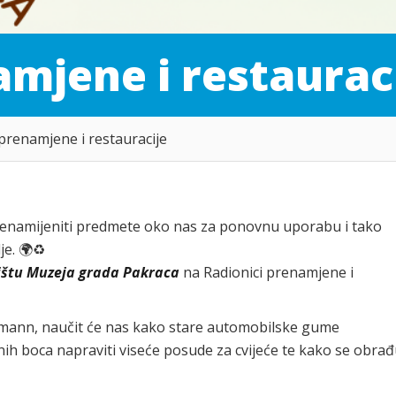
mjene i restaurac
prenamjene i restauracije
renamijeniti predmete oko nas za ponovnu uporabu i tako
e. 🌍♻️
orištu Muzeja grada Pakraca
na Radionici prenamjene i
inmann, naučit će nas kako stare automobilske gume
čnih boca napraviti viseće posude za cvijeće te kako se obrađ