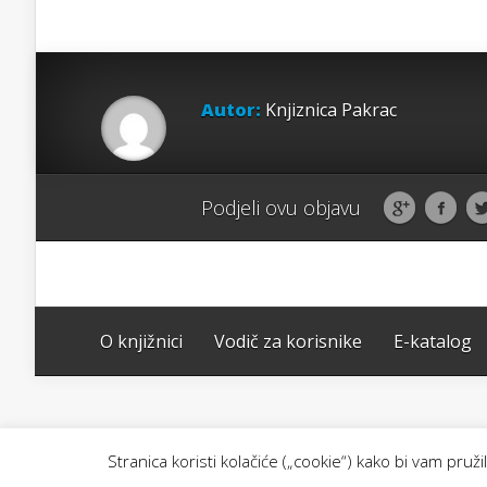
Autor:
Knjiznica Pakrac
Podjeli ovu objavu
O knjižnici
Vodič za korisnike
E-katalog
Stranica koristi kolačiće („cookie“) kako bi vam pru