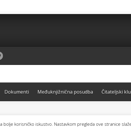
Dokumenti
Međuknjižnična posudba
Čitateljski kl
žila bolje korisničko iskustvo. Nastavkom pregleda ove stranice slaž