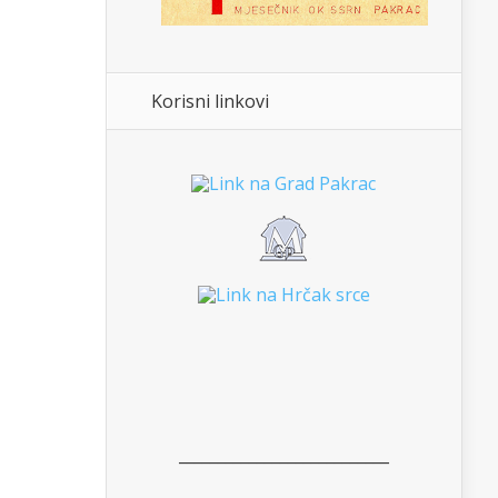
Korisni linkovi
___________________________