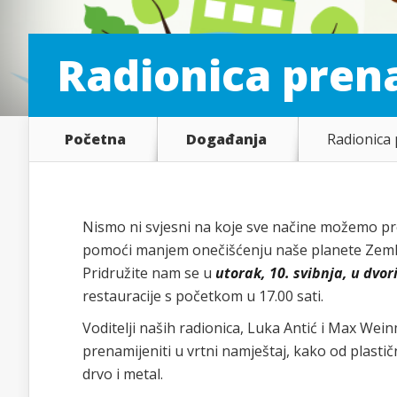
Radionica prena
Početna
Događanja
Radionica 
Nismo ni svjesni na koje sve načine možemo p
pomoći manjem onečišćenju naše planete Zemlj
Pridružite nam se u
utorak, 10. svibnja, u dv
restauracije s početkom u 17.00 sati.
Voditelji naših radionica, Luka Antić i Max We
prenamijeniti u vrtni namještaj, kako od plasti
drvo i metal.