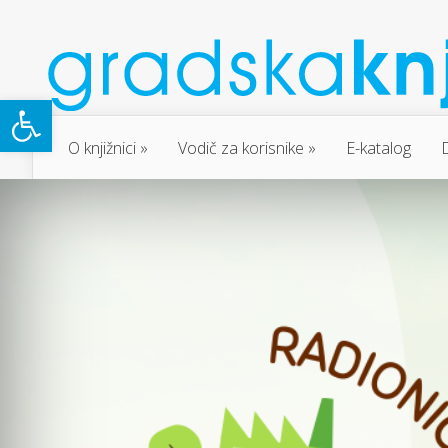
Open toolbar
O knjižnici
Vodič za korisnike
E-katalog