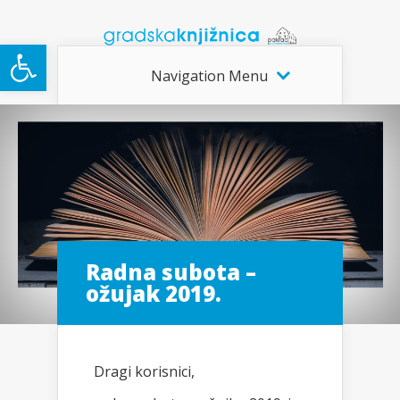
Open toolbar
Navigation Menu
Radna subota –
ožujak 2019.
Dragi korisnici,