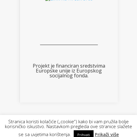
___________________________
Projekt je financiran sredstvima
Europske unije iz Europskog
socijalnog fonda.
Designed by FOTOimago.hr | Powered by
Stranica koristi kolačiće („cookie“) kako bi vam pružila bolje
korisničko iskustvo. Nastavkom pregleda ove stranice slažete
WordPress
se sa uvjetima korištenja.
Prikaži više
Prihvati