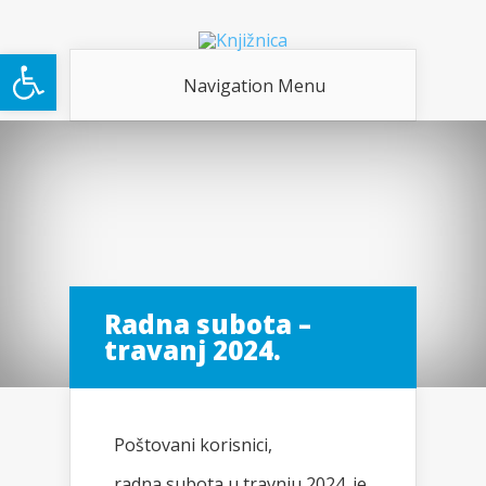
Open toolbar
Navigation Menu
Radna subota –
travanj 2024.
Poštovani korisnici,
radna subota u travnju 2024. je