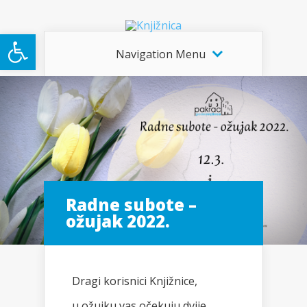
Open toolbar
Navigation Menu
Radne subote –
ožujak 2022.
Dragi korisnici Knjižnice,
u ožujku vas očekuju dvije