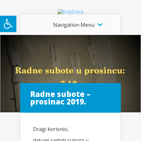
Open toolbar
Navigation Menu
Radne subote –
prosinac 2019.
Dragi korisnici,
datumi radnih subota u