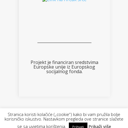
___________________________
Projekt je financiran sredstvima
Europske unije iz Europskog
socijalnog fonda.
Designed by FOTOimago.hr | Powered by
Stranica koristi kolačiće („cookie“) kako bi vam pružila bolje
korisničko iskustvo. Nastavkom pregleda ove stranice slažete
WordPress
se sa uvjetima korištenja.
Prikaži više
Prihvati