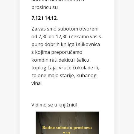
prosincu su:
7.12 i 14.12.
Za vas smo subotom otvoreni
od 7,30 do 12,30 i čekamo vas s
puno dobrih knjiga i slikovnica
s kojima preporučamo
kombinirati dekicu i šalicu
toplog čaja, vruće čokolade ili,
za one malo starije, kuhanog
vina!
Vidimo se u knjižnici!