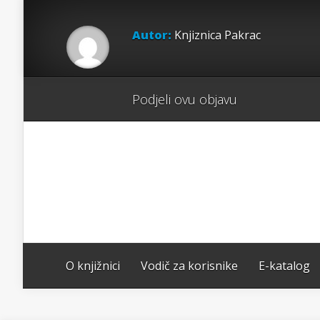
Autor:
Knjiznica Pakrac
Podjeli ovu objavu
O knjižnici
Vodič za korisnike
E-katalog