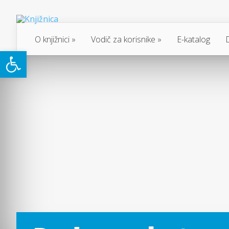
O knjižnici
Vodič za korisnike
E-katalog
Open toolbar