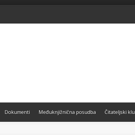
Dokumenti
Međuknjižnična posudba
Čitateljski kl