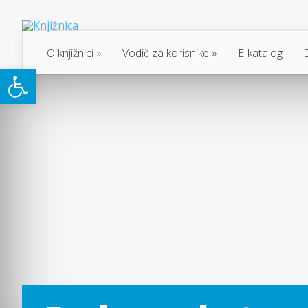
O knjižnici
Vodič za korisnike
E-katalog
Open toolbar