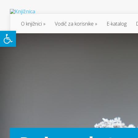
O knjižnici
Vodič za korisnike
E-katalog
Open toolbar