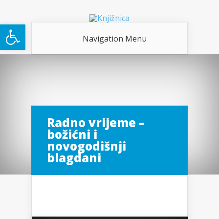
Open toolbar
Navigation Menu
Radno vrijeme –
božićni i
novogodišnji
blagdani