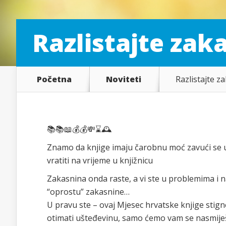
Razlistajte zak
Početna
Noviteti
Razlistajte z
📚
📚
📖
💰
💰
💸
⌛️
🕰
Znamo da knjige imaju čarobnu moć zavući se u
vratiti na vrijeme u knjižnicu
Zakasnina onda raste, a vi ste u problemima i 
“oprostu” zakasnine…
U pravu ste – ovaj Mjesec hrvatske knjige stigne
otimati ušteđe
vinu, samo ćemo vam se nasmiješiti