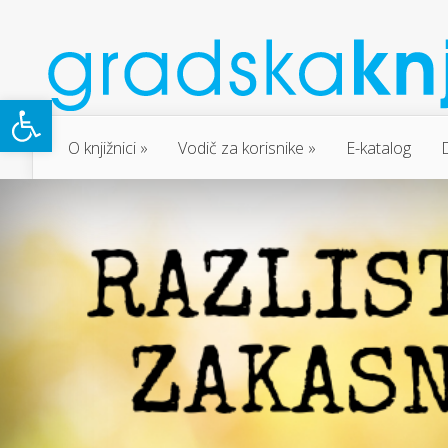
Open toolbar
O knjižnici
Vodič za korisnike
E-katalog