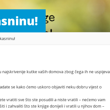
asninu!
akasninu!
 najskrivenije kutke vaših domova zbog čega ih ne uspijeva
nadate se kako ćemo uskoro objaviti neku dobru vijest o
te vratiti sve što ste posudili a niste vratili – nećemo vam
 i zahvaliti što ste knjige donijeli i vratili u njihov dom –