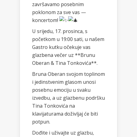
završavamo posebnim
poklonom za sve vas —
koncertom!
U srijedu, 17. prosinca, s
početkom u 19:00 sati, u našem
Gastro kutku očekuje vas
glazbena večer uz **Brunu
Oberan & Tina Tonkovića**.
Bruna Oberan svojom toplinom
i jedinstvenim glasom unosi
posebnu emociju u svaku
izvedbu, a uz glazbenu podršku
Tina Tonkovića na
klavijaturama doživljaj će biti
potpun.
Dođite i uživajte uz glazbu,