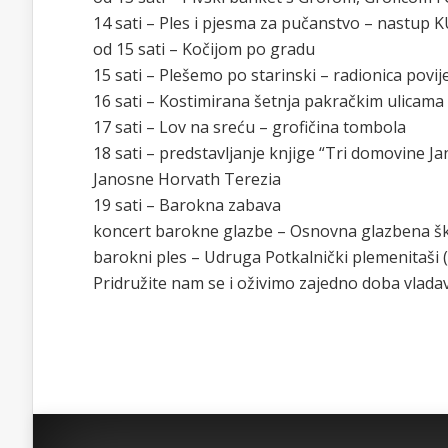
14 sati – Ples i pjesma za pučanstvo – nastup 
od 15 sati – Kočijom po gradu
15 sati – Plešemo po starinski – radionica povije
16 sati – Kostimirana šetnja pakračkim ulicama
17 sati – Lov na sreću – grofičina tombola
18 sati – predstavljanje knjige “Tri domovine Ja
Janosne Horvath Terezia
19 sati – Barokna zabava
koncert barokne glazbe – Osnovna glazbena š
barokni ples – Udruga Potkalnički plemenitaši (
Pridružite nam se i oživimo zajedno doba vladav