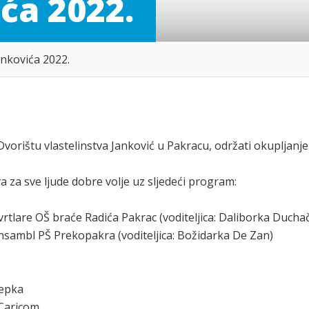
ća 2022.
nkovića 2022.
Dvorištu vlastelinstva Janković u Pakracu, održati okupljanje
 za sve ljude dobre volje uz sljedeći program:
 vrtlare OŠ braće Radića Pakrac (voditeljica: Daliborka Ducha
ansambl PŠ Prekopakra (voditeljica: Božidarka De Zan)
Lepka
 Caricom