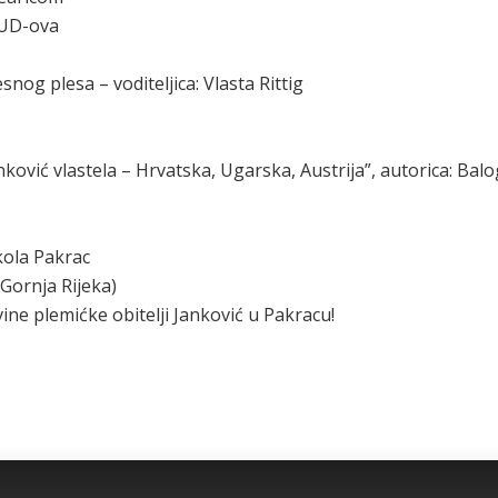
KUD-ova
snog plesa – voditeljica: Vlasta Rittig
nković vlastela – Hrvatska, Ugarska, Austrija”, autorica: Bal
kola Pakrac
Gornja Rijeka)
ine plemićke obitelji Janković u Pakracu!