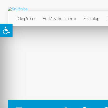
O knjižnici
Vodič za korisnike
E-katalog
Open toolbar