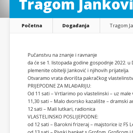
Tragom Jankovi
Početna
Događanja
Tragom Ja
Pučanstvu na znanje i ravnanje
da će se 1. listopada godine gospodnje 2022. u 
plemenite obitelji Janković i njihovih prijatelja.
Otvaramo vrata dvorišta pakračkog vlastelinstva
PRIJEPODNE ZA MLAĐARIJU:
Od 11 sati – Vrtlarimo po vlastelinski – uz male
11,30 sati – Malo dvorsko kazalište – dramski 
12 sati – Mali lutkari, radionica
VLASTELINSKO POSLIJEPODNE:
od 12 sati – Barokni frizeraj – majstorice iz FS 
od 13 sati – Pivski banket s Grofom, Groficom i