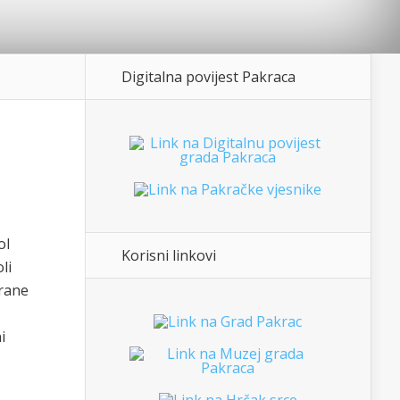
Digitalna povijest Pakraca
ol
Korisni linkovi
li
irane
i