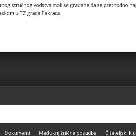
iranog stručnog vodstva moli se građane da se prethodno na
olaskom u TZ grada Pakraca.
Dokumenti
Međuknjižnična posudba
Čitateljski kl