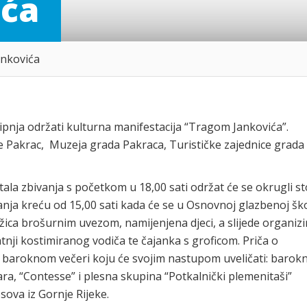
ića
nkovića
. lipnja održati kulturna manifestacija “Tragom Jankovića”.
e Pakrac, Muzeja grada Pakraca, Turističke zajednice grada
ala zbivanja s početkom u 18,00 sati održat će se okrugli st
vanja kreću od 15,00 sati kada će se u Osnovnoj glazbenoj ško
ižica brošurnim uvezom, namijenjena djeci, a slijede organiz
tnji kostimiranog vodiča te čajanka s groficom. Priča o
ati baroknom večeri koju će svojim nastupom uveličati: barokn
ra, “Contesse” i plesna skupina “Potkalnički plemenitaši”
sova iz Gornje Rijeke.