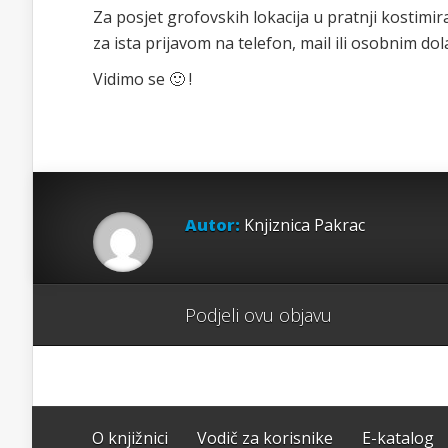
Za posjet grofovskih lokacija u pratnji kostim
za ista prijavom na telefon, mail ili osobnim d
Vidimo se 🙂 !
Autor:
Knjiznica Pakrac
Podjeli ovu objavu
O knjižnici
Vodič za korisnike
E-katalog