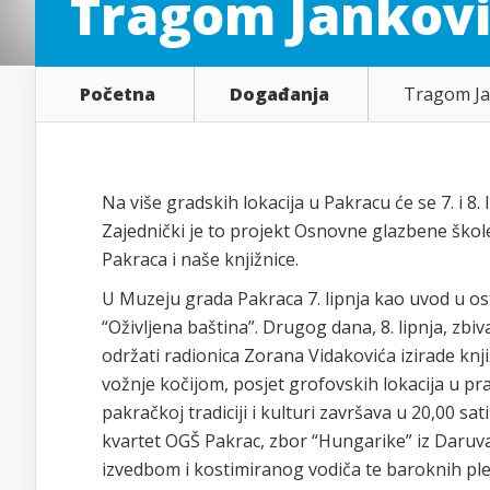
Tragom Jankov
Početna
Događanja
Tragom Ja
Na više gradskih lokacija u Pakracu će se 7. i 8
Zajednički je to projekt Osnovne glazbene škol
Pakraca i naše knjižnice.
U Muzeju grada Pakraca 7. lipnja kao uvod u ost
“Oživljena baština”. Drugog dana, 8. lipnja, zbi
održati radionica Zorana Vidakovića izirade knj
vožnje kočijom, posjet grofovskih lokacija u pra
pakračkoj tradiciji i kulturi završava u 20,00 s
kvartet OGŠ Pakrac, zbor “Hungarike” iz Daruva
izvedbom i kostimiranog vodiča te baroknih ple