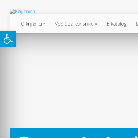
O knjižnici
Vodič za korisnike
E-katalog
Open toolbar