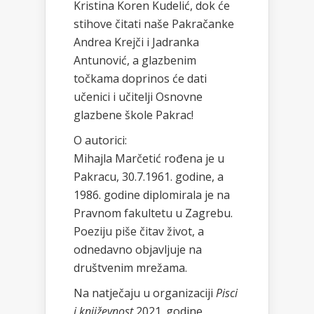
Kristina Koren Kudelić, dok će
stihove čitati naše Pakračanke
Andrea Krejči i Jadranka
Antunović, a glazbenim
točkama doprinos će dati
učenici i učitelji Osnovne
glazbene škole Pakrac!
O autorici:
Mihajla Marčetić rođena je u
Pakracu, 30.7.1961. godine, a
1986. godine diplomirala je na
Pravnom fakultetu u Zagrebu.
Poeziju piše čitav život, a
odnedavno objavljuje na
društvenim mrežama.
Na natječaju u organizaciji
Pisci
i književnost
2021. godine