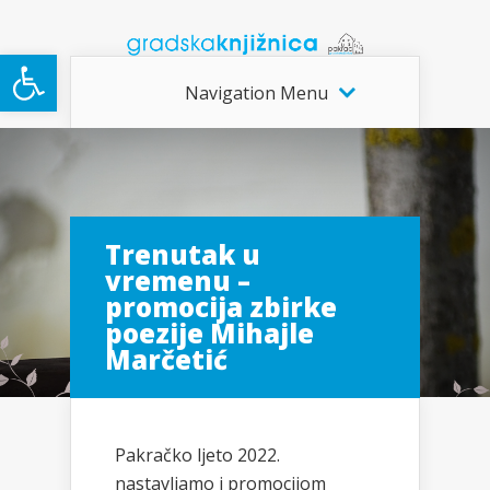
Open toolbar
Navigation Menu
Trenutak u
vremenu –
promocija zbirke
poezije Mihajle
Marčetić
Pakračko ljeto 2022.
nastavljamo i promocijom