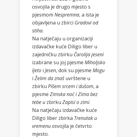
osvojila je drugo mjesto s
pjesmom
Nespremna
, a ista je
objavljena u zbirci
Gradovi od
stiha.
Na natječaju u organizaciji
izdavačke kuće Diligo liber u
zajedničku zbirku
Čarolija jeseni
izabrane su joj pjesme
Miholjsko
ljeto
i
Jesen
, dok su pjesme
Mogu
i
Želim da znaš
uvrštene u
zbirku
Pišem srcem i dušom
, a
pjesme
Zimska noć i Zima bez
tebe u
zbirku
Zapisi o zimi
.
Na natječaju izdavačke kuće
Diligo liber zbirka
Trenutak u
vremenu os
vojila je četvrto
mjesto.