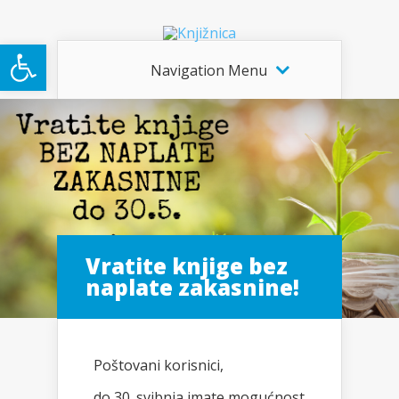
Open toolbar
Navigation Menu
Vratite knjige bez
naplate zakasnine!
Poštovani korisnici,
do 30. svibnja imate mogućnost