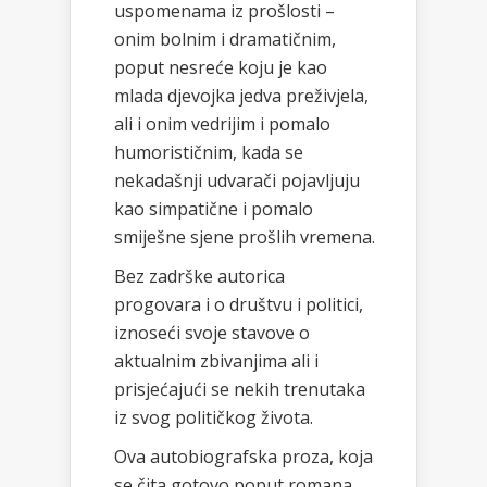
uspomenama iz prošlosti –
onim bolnim i dramatičnim,
poput nesreće koju je kao
mlada djevojka jedva preživjela,
ali i onim vedrijim i pomalo
humorističnim, kada se
nekadašnji udvarači pojavljuju
kao simpatične i pomalo
smiješne sjene prošlih vremena.
Bez zadrške autorica
progovara i o društvu i politici,
iznoseći svoje stavove o
aktualnim zbivanjima ali i
prisjećajući se nekih trenutaka
iz svog političkog života.
Ova autobiografska proza, koja
se čita gotovo poput romana,