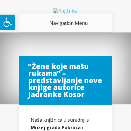
Open toolbar
Navigation Menu
“Žene koje mašu
rukama” –
predstavljanje nove
knjige autorice
Jadranke Kosor
Naša knjižnica u suradnji s
Muzej grada Pakraca
i