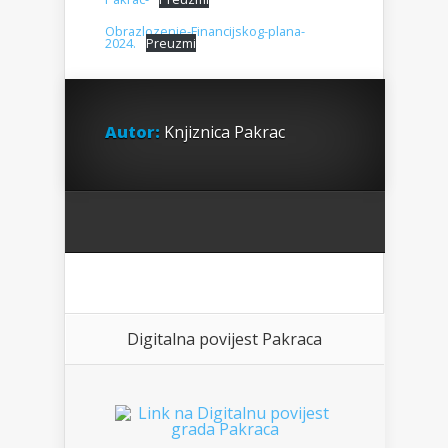
Obrazlozenje-Financijskog-plana-
2024.
Preuzmi
Autor:
Knjiznica Pakrac
Digitalna povijest Pakraca