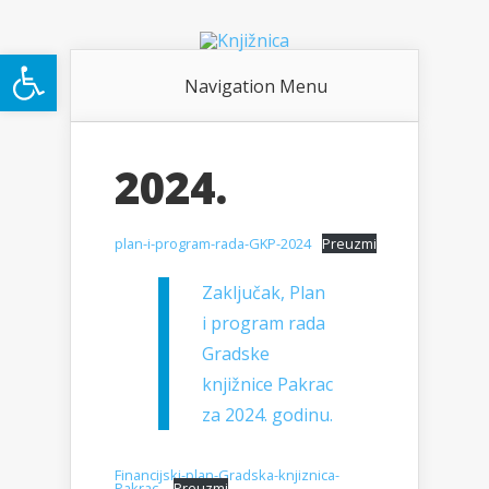
Open toolbar
Navigation Menu
2024.
plan-i-program-rada-GKP-2024
Preuzmi
Zaključak, Plan
i program rada
Gradske
knjižnice Pakrac
za 2024. godinu.
Financijski-plan-Gradska-knjiznica-
Pakrac-
Preuzmi